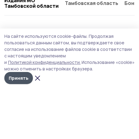
Издания МО
Тамбовская область
Бонд
Тамбовской области
Происшествие
Вчера, 14:25
На сайте используются cookie-файлы.
Продолжая
В Знаменском округе утонул 80-летний
пользоваться данным сайтом, вы подтверждаете свое
мужчина
согласие на использование файлов cookie в соответствии
с настоящим уведомлением
Трагедия произошла в селе Воронцовка на пруду
и
Политикой конфиденциальности.
Использование «cookie»
Долгое озеро.
можно отменить в настройках браузера.
Принять