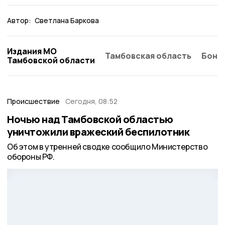
Автор:
Светлана Баркова
Издания МО
Тамбовская область
Бонд
Тамбовской области
Происшествие
Сегодня, 08:52
Ночью над Тамбовской областью
уничтожили вражеский беспилотник
Об этом в утренней сводке сообщило Министерство
обороны РФ.