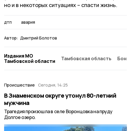
но и в некоторых ситуациях – спасти жизнь.
дтп
авария
Автор:
Дмитрий Болотов
Издания МО
Тамбовская область
Бонд
Тамбовской области
Происшествие
Сегодня, 14:25
В Знаменском округе утонул 80-летний
мужчина
Трагедия произошла в селе Воронцовка на пруду
Долгое озеро.