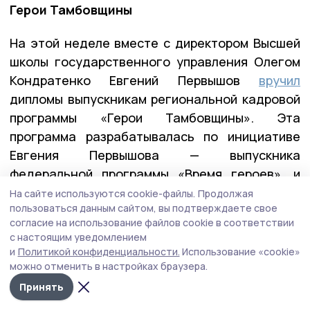
Герои Тамбовщины
На этой неделе вместе с директором Высшей
школы государственного управления Олегом
Кондратенко Евгений Первышов
вручил
дипломы выпускникам региональной кадровой
программы «Герои Тамбовщины». Эта
программа разрабатывалась по инициативе
Евгения Первышова — выпускника
федеральной программы «Время героев», и
реализовывалась вместе с его коллегами по
На сайте используются cookie-файлы.
Продолжая
пользоваться данным сайтом, вы подтверждаете свое
программе — Алексеем Кондратьевым и
согласие на использование файлов cookie в соответствии
Константином Кутейниковым. Заявку в
с настоящим уведомлением
программу подали почти 400 участников и
и
Политикой конфиденциальности.
Использование «cookie»
ветеранов СВО. После всех вступительных
можно отменить в настройках браузера.
испытаний участниками первого потока стали
Принять
27 ребят.