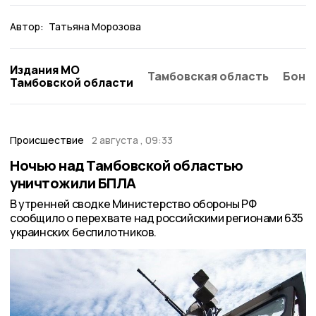
Автор:
Татьяна Морозова
Издания МО
Тамбовская область
Бонд
Тамбовской области
Происшествие
2 августа , 09:33
Ночью над Тамбовской областью
уничтожили БПЛА
В утренней сводке Министерство обороны РФ
сообщило о перехвате над российскими регионами 635
украинских беспилотников.