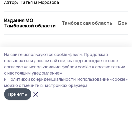
Автор:
Татьяна Морозова
Издания МО
Тамбовская область
Бонд
Тамбовской области
Происшествие
1 августа , 08:45
На сайте используются cookie-файлы.
Продолжая
В небе над Тамбовской областью ночью
пользоваться данным сайтом, вы подтверждаете свое
сбили БПЛА
согласие на использование файлов cookie в соответствии
с настоящим уведомлением
Министерство обороны РФ сообщило об уничтожении
и
Политикой конфиденциальности.
Использование «cookie»
274 украинских беспилотников над регионами России.
можно отменить в настройках браузера.
Принять