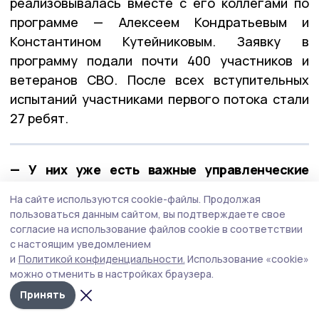
реализовывалась вместе с его коллегами по
программе — Алексеем Кондратьевым и
Константином Кутейниковым. Заявку в
программу подали почти 400 участников и
ветеранов СВО. После всех вступительных
испытаний участниками первого потока стали
27 ребят.
— У них уже есть важные управленческие
качества: умение принимать решения в самых
На сайте используются cookie-файлы.
Продолжая
сложных ситуациях, брать на себя
пользоваться данным сайтом, вы подтверждаете свое
ответственность и работать в команде. А
согласие на использование файлов cookie в соответствии
с настоящим уведомлением
обучение в рамках «Героев Тамбовщины» дало
и
Политикой конфиденциальности.
Использование «cookie»
новые знания, навыки и умения, — отметил
можно отменить в настройках браузера.
Евгений Первышов.
Принять