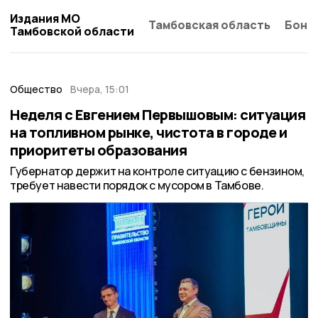
Издания МО
Тамбовская область
Бонд
Тамбовской области
Общество
Вчера, 15:01
Неделя с Евгением Первышовым: ситуация
на топливном рынке, чистота в городе и
приоритеты образования
Губернатор держит на контроле ситуацию с бензином,
требует навести порядок с мусором в Тамбове.