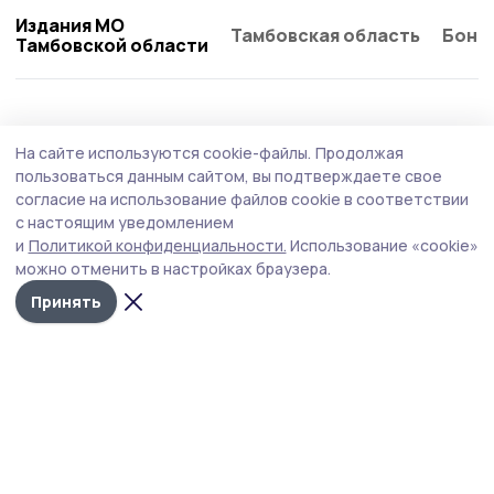
Издания МО
Тамбовская область
Бонд
Тамбовской области
Благоустройство
29 июля , 14:15
На сайте используются cookie-файлы.
Продолжая
На улицах трёх знаменских сёл появилось
пользоваться данным сайтом, вы подтверждаете свое
освещение
согласие на использование файлов cookie в соответствии
с настоящим уведомлением
Благоустройство Воронцовки, Сухотинки и Шаховки
и
Политикой конфиденциальности.
Использование «cookie»
ведётся по инициативному проекту.
можно отменить в настройках браузера.
Принять