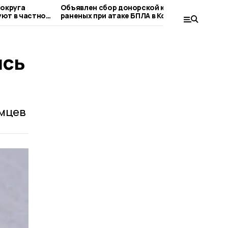
 округа
Объявлен сбор донорской крови для
Ц
ют в частной
раненых при атаке БПЛА в Котовске
с
ись
омцев