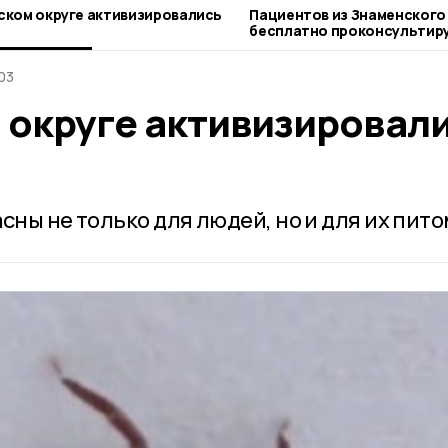
ском округе активизировались
Пациентов из Знаменского
бесплатно проконсультиру
клинике
03
 округе активизировал
сны не только для людей, но и для их пит