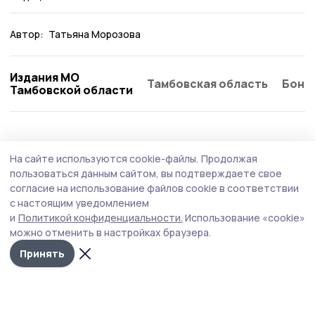
Автор:
Татьяна Морозова
Издания МО
Тамбовская область
Бонд
Тамбовской области
Здравоохранение
19 июля , 09:36
На сайте используются cookie-файлы.
Продолжая
Объявлен сбор донорской крови для
пользоваться данным сайтом, вы подтверждаете свое
раненых при атаке БПЛА в Котовске
согласие на использование файлов cookie в соответствии
с настоящим уведомлением
Доноров ждут на Тамбовской областной станции
и
Политикой конфиденциальности.
Использование «cookie»
переливания крови в понедельник, 20 июля.
можно отменить в настройках браузера.
Принять