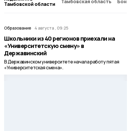
Тамбовская область
Бонд
Тамбовской области
Образование
4 августа , 09:25
Школьники из 40 регионов приехали на
«Университетскую смену» в
Державинский
В Державинском университете начала работу пятая
«Университетская смена».