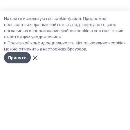
Образование
3 августа , 15:15
На сайте используются cookie-файлы.
Продолжая
Рекордные результаты на ЕГЭ показали
пользоваться данным сайтом, вы подтверждаете свое
школьники Тамбовской области
согласие на использование файлов cookie в соответствии
с настоящим уведомлением
На еженедельной планёрке у главы региона Евгения
и
Политикой конфиденциальности.
Использование «cookie»
Первышова подвели итоги школьной экзаменационной
можно отменить в настройках браузера.
кампании.
Принять