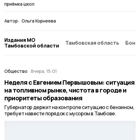
приёмка школ
Автор:
Ольга Корнеева
Издания МО
Тамбовская область
Бонд
Тамбовской области
Общество
Вчера, 15:01
Неделя с Евгением Первышовым: ситуация
на топливном рынке, чистота в городе и
приоритеты образования
Губернатор держит на контроле ситуацию с бензином,
требует навести порядок с мусором в Тамбове.