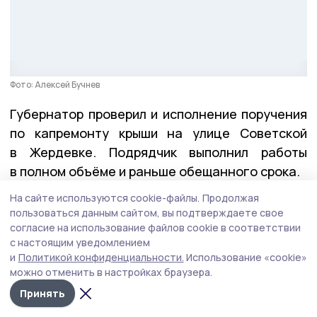
Фото: Алексей Бучнев
Губернатор проверил и исполнение поручения
по капремонту крыши на улице Советской
в Жердевке. Подрядчик выполнил работы
в полном объёме и раньше обещанного срока.
На сайте используются cookie-файлы.
Продолжая
Герои Тамбовщины
пользоваться данным сайтом, вы подтверждаете свое
согласие на использование файлов cookie в соответствии
На этой неделе вместе с директором Высшей
с настоящим уведомлением
школы государственного управления Олегом
и
Политикой конфиденциальности.
Использование «cookie»
можно отменить в настройках браузера.
Кондратенко Евгений Первышов
вручил
Принять
дипломы выпускникам региональной кадровой
программы «Герои Тамбовщины». Эта