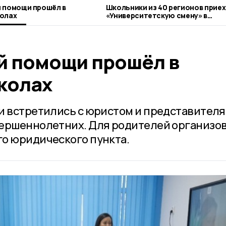
 помощи прошёл в
Школьники из 40 регионов приех
колах
«Университетскую смену» в
Державинский
й помощи прошёл в
колах
и встретились с юристом и представител
вершеннолетних. Для родителей организо
о юридического пункта.