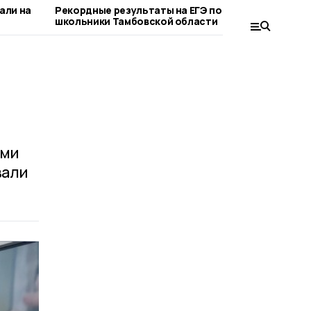
али на
Рекордные результаты на ЕГЭ показали
Многод
школьники Тамбовской области
получа
форму
ями
вали