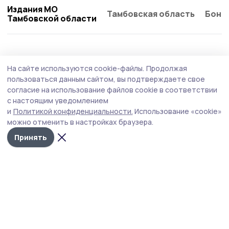
Издания МО
Тамбовская область
Бонд
Тамбовской области
Образование
3 августа , 15:15
На сайте используются cookie-файлы.
Продолжая
Рекордные результаты на ЕГЭ показали
пользоваться данным сайтом, вы подтверждаете свое
школьники Тамбовской области
согласие на использование файлов cookie в соответствии
с настоящим уведомлением
На еженедельной планёрке у главы региона Евгения
и
Политикой конфиденциальности.
Использование «cookie»
Первышова подвели итоги школьной экзаменационной
можно отменить в настройках браузера.
кампании.
Принять