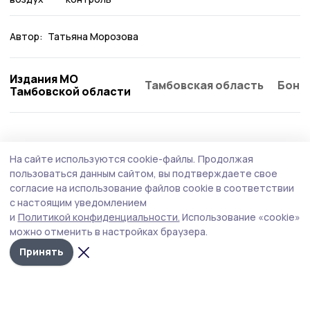
Автор:
Татьяна Морозова
Издания МО
Тамбовская область
Бонд
Тамбовской области
Экология
25 июня , 12:15
На сайте используются cookie-файлы.
Продолжая
Из-за помутневшей воды в реке Липовица
пользоваться данным сайтом, вы подтверждаете свое
закрыли пляж в знаменском селе
согласие на использование файлов cookie в соответствии
с настоящим уведомлением
На пляже в деревне Даниловка купание запрещено из-
и
Политикой конфиденциальности.
Использование «cookie»
за состояния речной воды.
можно отменить в настройках браузера.
Принять