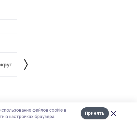
округ
Жердевский округ
Инжавинский округ
Лента
10
использование файлов cookie в
новостей
Принять
ь в настройках браузера.
м