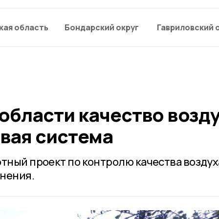
кая область
Бондарский округ
Гавриловский 
области качество возд
вая система
отный проект по контролю качества воздух
нения.