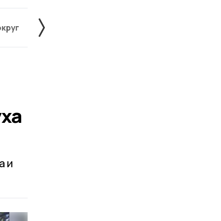
округ
Жердевский округ
Инжавинский округ
уха
а и