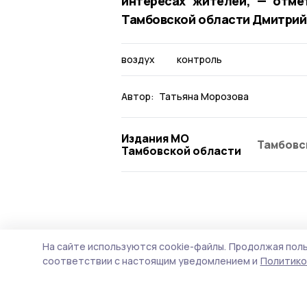
интересах жителей, — отме
Тамбовской области Дмитрий
воздух
контроль
Автор:
Татьяна Морозова
Издания МО
Тамбовс
Тамбовской области
Экология
25 июня , 12:15
На сайте используются cookie-файлы.
Продолжая поль
Из-за помутне
соответствии с настоящим уведомлением и
Политико
Липовица зак