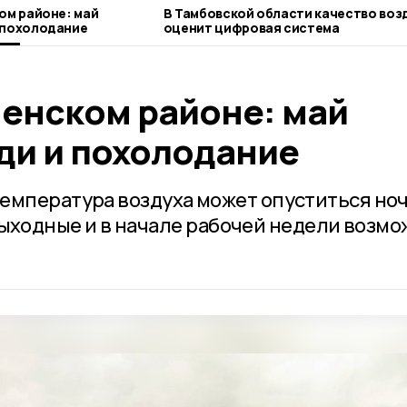
ом районе: май
В Тамбовской области качество воз
 похолодание
оценит цифровая система
менском районе: май
ди и похолодание
емпература воздуха может опуститься но
В выходные и в начале рабочей недели возм