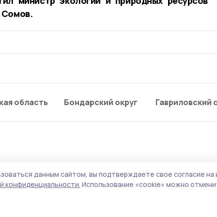
тил министр экологии и природных ресурсов
 Сомов.
кая область
Бондарский округ
Гавриловский 
зоваться данным сайтом, вы подтверждаете свое согласие на 
вшей воды в реке
й конфиденциальности.
Использование «cookie» можно отменит
рыли пляж в знаменско