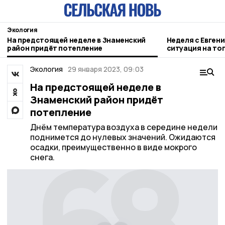
Экология
На предстоящей неделе в Знаменский
Неделя с Евген
район придёт потепление
ситуация на то
городе и приор
Экология
29 января 2023, 09:03
На предстоящей неделе в
Знаменский район придёт
потепление
Днём температура воздуха в середине недели
поднимется до нулевых значений. Ожидаются
осадки, преимущественно в виде мокрого
снега.