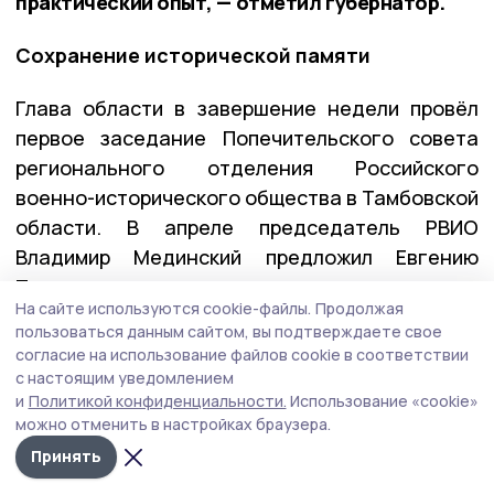
практический опыт, — отметил губернатор.
Сохранение исторической памяти
Глава области в завершение недели провёл
первое заседание Попечительского совета
регионального отделения Российского
военно-исторического общества в Тамбовской
области. В апреле председатель РВИО
Владимир Мединский предложил Евгению
Первышову возглавить этот совет.
На сайте используются cookie-файлы.
Продолжая
пользоваться данным сайтом, вы подтверждаете свое
согласие на использование файлов cookie в соответствии
— Для меня это большая честь и большая
с настоящим уведомлением
ответственность. Попечительский совет
и
Политикой конфиденциальности.
Использование «cookie»
будет помогать региональному отделению
можно отменить в настройках браузера.
РВИО решать важнейшие задачи: сохранять
Принять
историческую память, бороться с