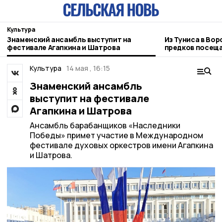
Культура
Знаменский ансамбль выступит на
Из Туниса в Вор
фестивале Агапкина и Шатрова
предков посеща
зарубежья
Культура
14 мая , 16:15
Знаменский ансамбль
выступит на фестивале
Агапкина и Шатрова
Ансамбль барабанщиков «Наследники
Победы» примет участие в Международном
фестивале духовых оркестров имени Агапкина
и Шатрова.