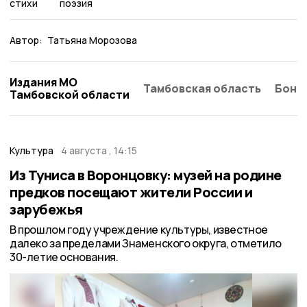
стихи
поэзия
Автор:
Татьяна Морозова
Издания МО
Тамбовская область
Бонд
Тамбовской области
Культура
4 августа , 14:15
Из Туниса в Воронцовку: музей на родине
предков посещают жители России и
зарубежья
В прошлом году учреждение культуры, известное
далеко за пределами Знаменского округа, отметило
30-летие основания.