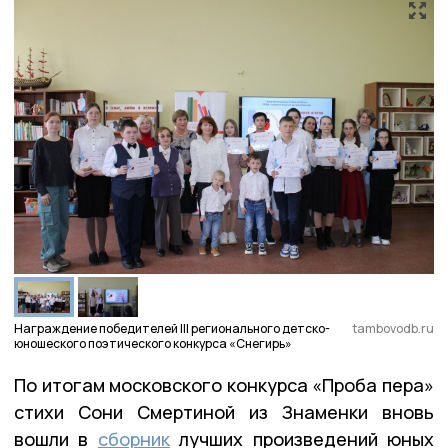
Награждение победителей III регионального детско-
tambovodb.ru
юношеского поэтического конкурса «Снегирь»
По итогам московского конкурса «Проба пера»
стихи Сони Смертиной из Знаменки вновь
вошли в
сборник
лучших произведений юных