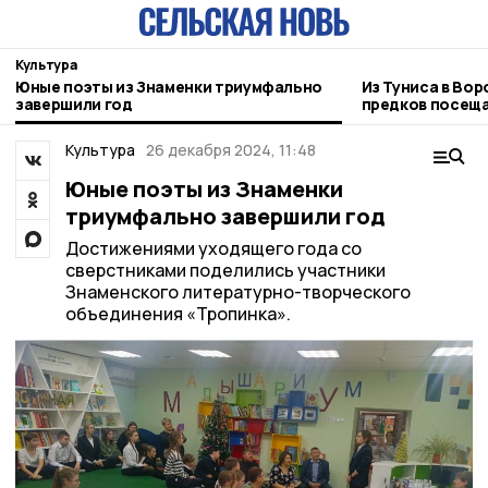
Культура
Юные поэты из Знаменки триумфально
Из Туниса в Вор
завершили год
предков посеща
зарубежья
Культура
26 декабря 2024, 11:48
Юные поэты из Знаменки
триумфально завершили год
Достижениями уходящего года со
сверстниками поделились участники
Знаменского литературно-творческого
объединения «Тропинка».