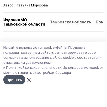
Автор:
Татьяна Морозова
Издания МО
Тамбовская область
Бонд
Тамбовской области
Культура
3 августа , 16:36
На сайте используются cookie-файлы.
Продолжая
Знаменская школьница выступила на
пользоваться данным сайтом, вы подтверждаете свое
Дворцовой площади Санкт-Петербурга
согласие на использование файлов cookie в соответствии
с настоящим уведомлением
Будущая студентка колледжа искусств Мария Петрова
и
Политикой конфиденциальности.
Использование «cookie»
исполнила свою давнюю мечту — спела с уличными
можно отменить в настройках браузера.
музыкантами северной столицы.
Принять