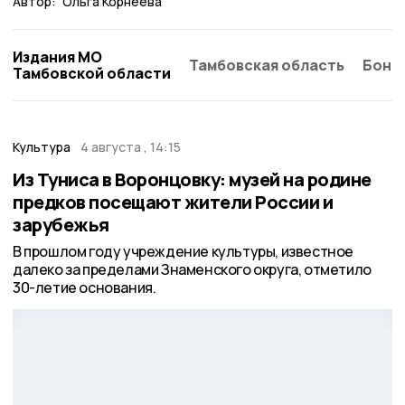
Автор:
Ольга Корнеева
Издания МО
Тамбовская область
Бонд
Тамбовской области
Культура
4 августа , 14:15
Из Туниса в Воронцовку: музей на родине
предков посещают жители России и
зарубежья
В прошлом году учреждение культуры, известное
далеко за пределами Знаменского округа, отметило
30-летие основания.