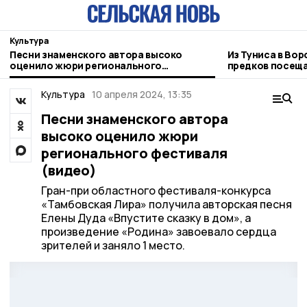
Культура
Песни знаменского автора высоко
Из Туниса в Вор
оценило жюри регионального
предков посеща
фестиваля (видео)
зарубежья
Культура
10 апреля 2024, 13:35
Песни знаменского автора
высоко оценило жюри
регионального фестиваля
(видео)
Гран-при областного фестиваля-конкурса
«Тамбовская Лира» получила авторская песня
Елены Дуда «Впустите сказку в дом», а
произведение «Родина» завоевало сердца
зрителей и заняло 1 место.