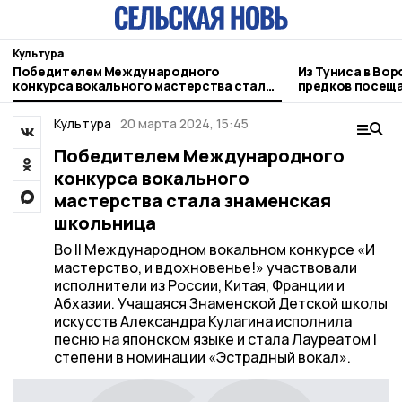
Культура
Победителем Международного
Из Туниса в Вор
конкурса вокального мастерства стала
предков посеща
знаменская школьница
зарубежья
Культура
20 марта 2024, 15:45
Победителем Международного
конкурса вокального
мастерства стала знаменская
школьница
Во II Международном вокальном конкурсе «И
мастерство, и вдохновенье!» участвовали
исполнители из России, Китая, Франции и
Абхазии. Учащаяся Знаменской Детской школы
искусств Александра Кулагина исполнила
песню на японском языке и стала Лауреатом I
степени в номинации «Эстрадный вокал».