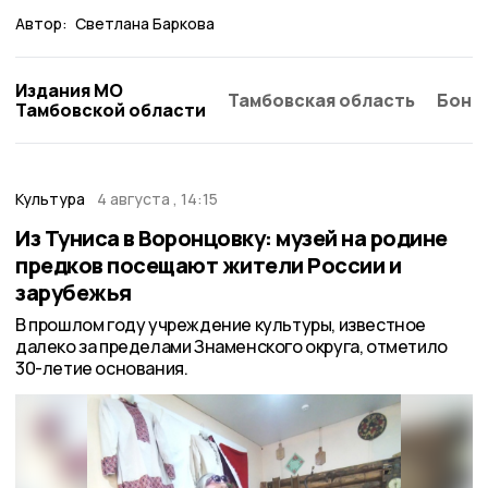
Автор:
Светлана Баркова
Издания МО
Тамбовская область
Бонд
Тамбовской области
Культура
4 августа , 14:15
Из Туниса в Воронцовку: музей на родине
предков посещают жители России и
зарубежья
В прошлом году учреждение культуры, известное
далеко за пределами Знаменского округа, отметило
30-летие основания.