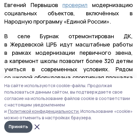
Евгений Первышов
проверил
модернизацию
социальных объектов, включённых в
Народную программу «Единой России».
В селе Бурнак отремонтирован ДК,
в Жердевской ЦРБ идут масштабные работы
в рамках модернизации первичного звена,
а капремонт школы позволит более 320 детям
учиться в современных условиях. Рядом
со школой оборудована спортивная площадка
для сдачи норм ГТО.
На сайте используются cookie-файлы.
Продолжая
пользоваться данным сайтом, вы подтверждаете свое
согласие на использование файлов cookie в соответствии
с настоящим уведомлением
и
Политикой конфиденциальности.
Использование «cookie»
можно отменить в настройках браузера.
Принять