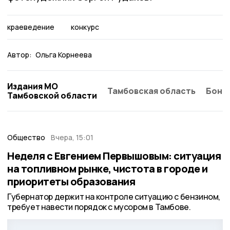
краеведение
конкурс
Автор:
Ольга Корнеева
Издания МО
Тамбовская область
Бонд
Тамбовской области
Общество
Вчера, 15:01
Неделя с Евгением Первышовым: ситуация
на топливном рынке, чистота в городе и
приоритеты образования
Губернатор держит на контроле ситуацию с бензином,
требует навести порядок с мусором в Тамбове.