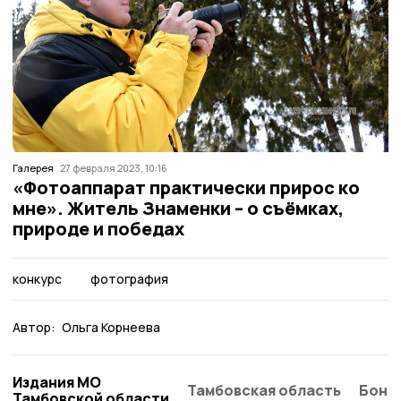
Галерея
27 февраля 2023, 10:16
«Фотоаппарат практически прирос ко
мне». Житель Знаменки – о съёмках,
природе и победах
конкурс
фотография
Автор:
Ольга Корнеева
Издания МО
Тамбовская область
Бонд
Тамбовской области