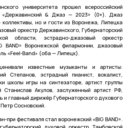
нского университета прошел всероссийский
 «Державинский & Джаз — 2023» (0+). Джаз
 коллективы, но и гости из Воронежа, Липецка
азовый оркестр Державинского, Губернаторский
кой области, эстрадно-джазовый оркестр
IG BAND» Воронежской филармонии, джазовый
ль «Feel-Band» (оба — Липецк).
ценивали известные музыканты и артисты:
ий Степанов, эстрадный пианист, вокалист,
ки школы игры на синтезаторе, артист группы
й Станислав Акулов, заслуженный артист РФ,
 и главный дирижёр Губернаторского духового
 Петр Сосновский.
ан-при фестиваля стал воронежский «BIG BAND».
губернаторский духовой оркестр Тамбовской