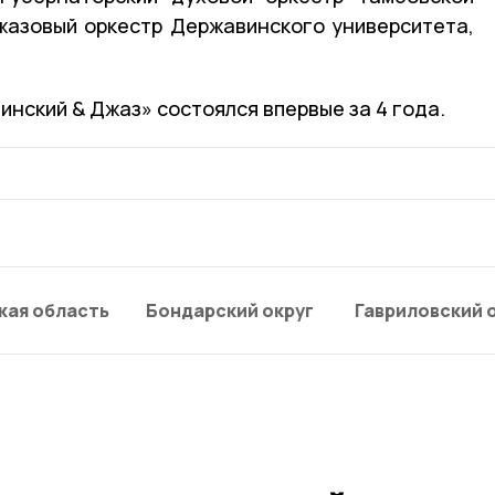
жазовый оркестр Державинского университета,
нский & Джаз» состоялся впервые за 4 года.
кая область
Бондарский округ
Гавриловский 