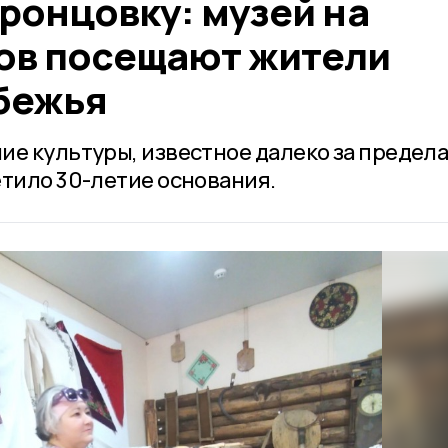
оронцовку: музей на
ов посещают жители
убежья
ие культуры, известное далеко за предел
етило 30-летие основания.