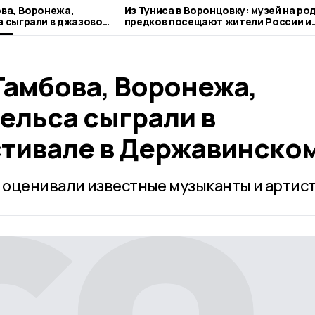
ова, Воронежа,
Из Туниса в Воронцовку: музей на ро
а сыграли в джазовом
предков посещают жители России и
авинском
зарубежья
Тамбова, Воронежа,
ельса сыграли в
тивале в Державинско
оценивали известные музыканты и артист