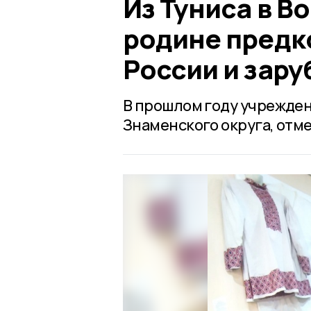
Из Туниса в В
родине предк
России и зар
В прошлом году учрежден
Знаменского округа, отм