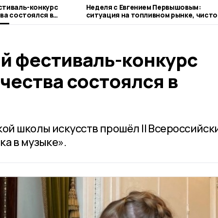
стиваль-конкурс
Неделя с Евгением Первышовым:
ва состоялся в
ситуация на топливном рынке, чисто
городе и приоритеты образования
й фестиваль-конкурс
чества состоялся в
кой школы искусств прошёл II Всероссийск
ка в музыке».