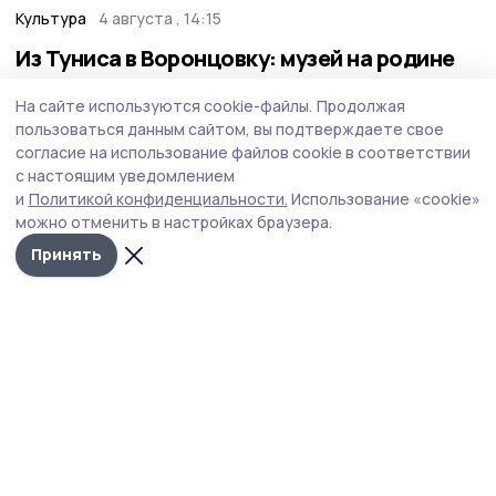
Культура
4 августа , 14:15
Из Туниса в Воронцовку: музей на родине
предков посещают жители России и
На сайте используются cookie-файлы.
Продолжая
зарубежья
пользоваться данным сайтом, вы подтверждаете свое
В прошлом году учреждение культуры, известное
согласие на использование файлов cookie в соответствии
далеко за пределами Знаменского округа, отметило
с настоящим уведомлением
30-летие основания.
и
Политикой конфиденциальности.
Использование «cookie»
можно отменить в настройках браузера.
Принять