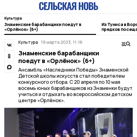
Культура
Знаменские барабанщики поедут в
Из Туниса в Вор
«Орлёнок» (6+)
предков посеща
зарубежья
Культура
19 марта 2023, 11:16
Знаменские барабанщики
поедут в «Орлёнок» (6+)
Ансамбль «Наследники Победы» Знаменской
Детской школы искусств стал победителем
конкурсного отбора. С 20 апреля по 10 мая
восемь юных барабанщиков из Знаменки будут
учиться и отдыхать во всероссийском детском
центре «Орлёнок».