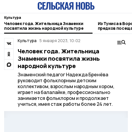
Культура
Человек года. Жительница Знаменки
Из Туниса в Вор
посвятила жизнь народной культуре
предков посеща
зарубежья
Культура
5 января 2023, 10:02
Человек года. Жительница
Знаменки посвятила жизнь
народной культуре
Знаменский педагог Надежда Бренёва
руководит фольклорным детским
коллективом, взрослым народным хором,
играет на балалайке, профессионально
занимается фольклором и продолжает
учиться, имея стаж работы более 24 лет.