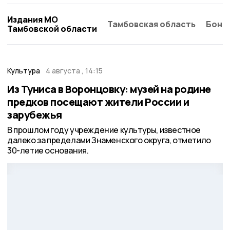
Издания МО
Тамбовская область
Бонд
Тамбовской области
Культура
4 августа , 14:15
Из Туниса в Воронцовку: музей на родине
предков посещают жители России и
зарубежья
В прошлом году учреждение культуры, известное
далеко за пределами Знаменского округа, отметило
30-летие основания.