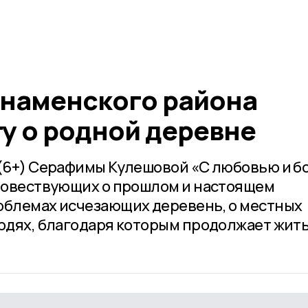
наменского района
у о родной деревне
 (6+) Серафимы Кулешовой «С любовью и 
 повествующих о прошлом и настоящем
облемах исчезающих деревень, о местных
людях, благодаря которым продолжает жит