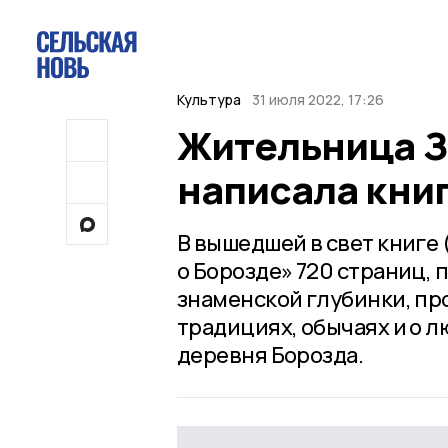
Культура
31 июля 2022, 17:26
Жительница З
написала книг
В вышедшей в свет книге
о Борозде» 720 страниц,
знаменской глубинки, пр
традициях, обычаях и о 
деревня Борозда.