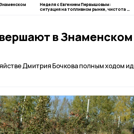
 Знаменском
Неделя с Евгением Первышовым:
ситуация на топливном рынке, чистота в
городе и приоритеты образования
авершают в Знаменском
озяйстве Дмитрия Бочкова полным ходом и