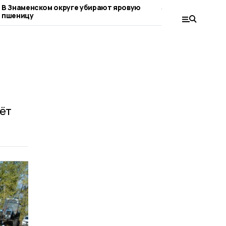
В Знаменском округе убирают яровую
Знаменские агра
пшеницу
пшеницу
дёт