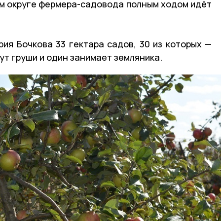
м округе фермера-садовода полным ходом идёт
ия Бочкова 33 гектара садов, 30 из которых —
тут груши и один занимает земляника.