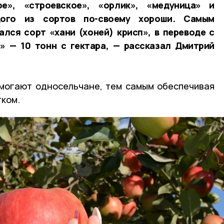
ое», «строевское», «орлик», «медуница» и
дого из сортов по-своему хороши. Самым
лся сорт «хани (хоней) крисп», в переводе с
» — 10 тонн с гектара, — рассказал Дмитрий
могают односельчане, тем самым обеспечивая
ком.