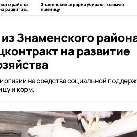
ского района
Знаменские аграрии убирают озимую
на развитие
пшеницу
 из Знаменского район
цконтракт на развитие
озяйства
Киргизии на средства социальной поддерж
цу и корм.