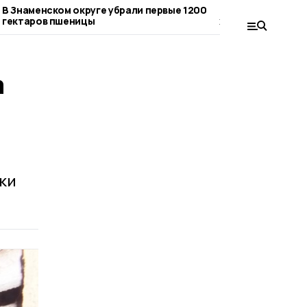
В Знаменском округе убрали первые 1200
Ветеринары бирк
гектаров пшеницы
хозяйствах и по
округа
а
ки