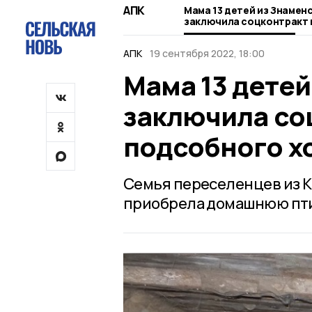
АПК
Мама 13 детей из Знамен
заключила соцконтракт 
подсобного хозяйства
АПК
19 сентября 2022, 18:00
Мама 13 детей
заключила со
подсобного х
Семья переселенцев из 
приобрела домашнюю пти