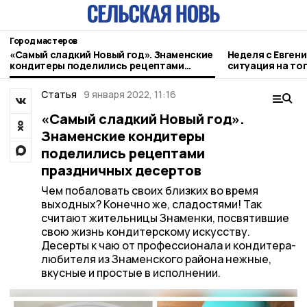
Город мастеров
«Самый сладкий Новый год». Знаменские
Неделя с Евген
кондитеры поделились рецептами
ситуация на то
праздничных десертов
городе и приор
Статья
9 января 2022, 11:16
«Самый сладкий Новый год».
Знаменские кондитеры
поделились рецептами
праздничных десертов
Чем побаловать своих близких во время
выходных? Конечно же, сладостями! Так
считают жительницы Знаменки, посвятившие
свою жизнь кондитерскому искусству.
Десерты к чаю от профессионала и кондитера-
любителя из Знаменского района нежные,
вкусные и простые в исполнении.