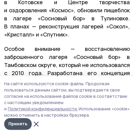
в Котовске и Центре творчества
и оздоровления «Космос», обновили пищеблок
в лагере «Сосновый бор» в Тулиновке.
В планах — реконструкция лагерей «Сокол»,
«Кристалл» и «Спутник».
Особое внимание — восстановлению
заброшенного лагеря «Сосновый бор» в
Тамбовском округе, который не использовался
с 2010 года. Разработана его концепция
реновации как центра детского туризма, в
На сайте используются cookie-файлы.
Продолжая
2027 году планируется приступить к
пользоваться данным сайтом, вы подтверждаете свое
согласие на использование файлов cookie в соответствии
реконструкции.
с настоящим уведомлением
и
Политикой конфиденциальности.
Использование «cookie»
можно отменить в настройках браузера.
— Потребность в хороших условиях для
Принять
детского отдыха есть и в Тамбовской