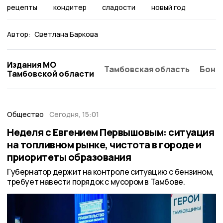
рецепты
кондитер
сладости
новый год
Автор:
Светлана Баркова
Издания МО
Тамбовская область
Бонд
Тамбовской области
Общество
Сегодня, 15:01
Неделя с Евгением Первышовым: ситуация
на топливном рынке, чистота в городе и
приоритеты образования
Губернатор держит на контроле ситуацию с бензином,
требует навести порядок с мусором в Тамбове.