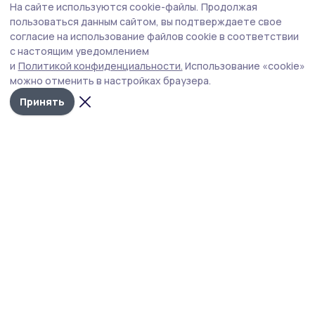
На сайте используются cookie-файлы.
Продолжая
Жительница Знаменки через 70 лет нашла
пользоваться данным сайтом, вы подтверждаете свое
могилу отца, погибшего в 1941 году
согласие на использование файлов cookie в соответствии
с настоящим уведомлением
Михаил Валяльщиков считался пропавшим без вести на
и
Политикой конфиденциальности.
Использование «cookie»
фронте, но дочь нашла место его захоронения в
можно отменить в настройках браузера.
Новгородской области.
Принять
Фото: Татьяна Морозова